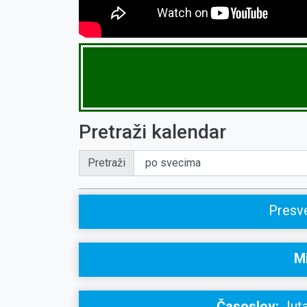
Pretraži kalendar
Pretraži
Presve
Mi
Časoslov:
Juta