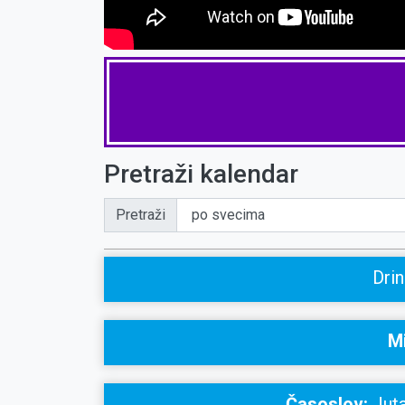
Pretraži kalendar
Pretraži
Dri
Mi
Časoslov:
Juta