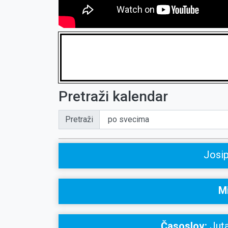
Pretraži kalendar
Pretraži
Josip
Mi
Časoslov:
Juta