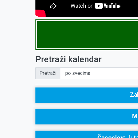
Pretraži kalendar
Pretraži
Zah
Mi
Časoslov:
Juta