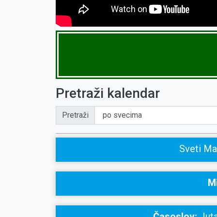
Pretraži kalendar
Pretraži
Sveti Ma
Mi
Časoslov:
Juta