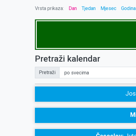
Vrsta prikaza:
Dan
Tjedan
Mjesec
Godina
Pretraži kalendar
Pretraži
Jos
Mi