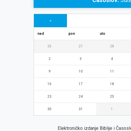
Časoslov:
Juta
<
ned
pon
uto
26
27
28
2
3
4
9
10
11
16
17
18
23
24
25
30
31
1
Elektroničko izdanje Biblije i Časo