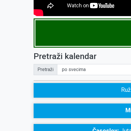
Pretraži kalendar
Pretraži
Ruž
Mi
Časoslov:
Juta