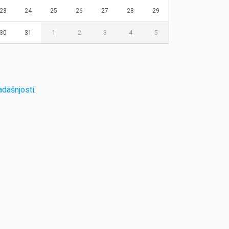
23
24
25
26
27
28
29
30
31
1
2
3
4
5
dašnjosti
.