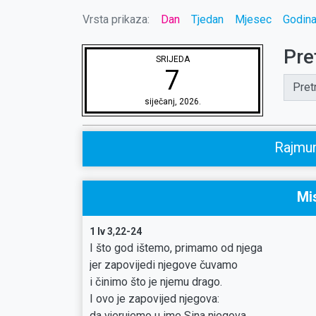
Vrsta prikaza:
Dan
Tjedan
Mjesec
Godin
Pre
SRIJEDA
7
Pret
siječanj, 2026.
Rajmun
Mi
,
1 Iv 3
22-24
I što god ištemo, primamo od njega
jer zapovijedi njegove čuvamo
i činimo što je njemu drago.
I ovo je zapovijed njegova:
da vjerujemo u ime Sina njegova