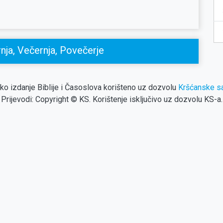
nja, Večernja, Povečerje
da on ostaje u nama:
čko izdanje Biblije i Časoslova korišteno uz dozvolu
Kršćanske sa
Prijevodi: Copyright © KS. Korištenje isključivo uz dozvolu KS-a.