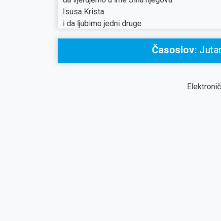
Isusa Krista
i da ljubimo jedni druge
kao što nam je dao zapovijed.
I tko čuva zapovijedi njegove,
Časoslov:
Jutar
u njemu ostaje, i On u njemu.
I po ovom znamo 
po Duhu kojeg nam je dao.
Elektroni
,
1 Iv 4
6-6
Mi smo od Boga.
Tko poznaje Boga, nas sluša,
a tko nije od Boga, ne sluša nas.
Po tom prepoznajemo Duha istine
i duha zablude.
,
.
Ps 2
7-8
10-11
Obznanjujem odluku Gospodinovu:
Gospodin mi reče:
»Ti si sin moj, danas te rodih.