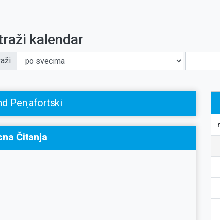
a
traži kalendar
raži
d Penjafortski
sna Čitanja