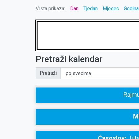
Vrsta prikaza:
Dan
Tjedan
Mjesec
Godina
Pretraži kalendar
Pretraži
Rajmu
Mi
Časoslov:
Juta