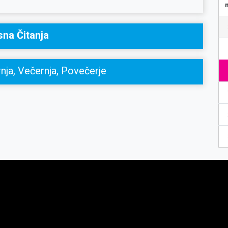
sna Čitanja
nja, Večernja, Povečerje