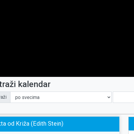
traži kalendar
raži
ta od Križa (Edith Stein)