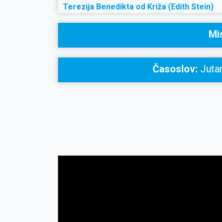
Terezija Benedikta od Križa (Edith Stein)
Mi
Časoslov:
Jutar