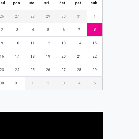
ned
pon
uto
sri
čet
pet
sub
26
27
28
29
30
31
1
8
2
3
4
5
6
7
9
10
11
12
13
14
15
16
17
18
19
20
21
22
23
24
25
26
27
28
29
30
31
1
2
3
4
5