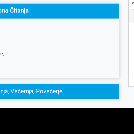
sna Čitanja
e,
nja, Večernja, Povečerje