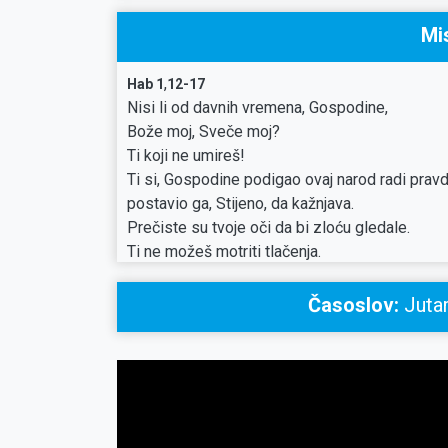
Mi
,
Hab 1
12-17
Nisi li od davnih vremena, Gospodine,
Bože moj, Sveče moj?
Ti koji ne umireš!
Ti si, Gospodine podigao ovaj narod radi pravd
postavio ga, Stijeno, da kažnjava.
Prečiste su tvoje oči da bi zloću gledale.
Ti ne možeš motriti tlačenja.
Zašto gledaš vjerolomce,
šutiš kad zlikovac ništi pravednijeg od sebe?
Časoslov:
Jutar
Postupaš s ljudima k’o s morskim ribama,
k’o s gmazovima što nemaju gospodara!
On ih sve lovi na udicu,
izvlači ih mrežom,
pređom ih skuplja
i tako se raduje i likuje.