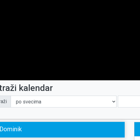
traži kalendar
raži
Dominik