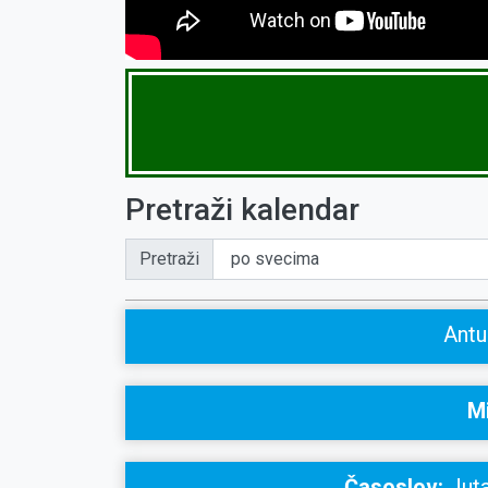
Pretraži kalendar
Pretraži
Antu
Mi
Časoslov:
Juta