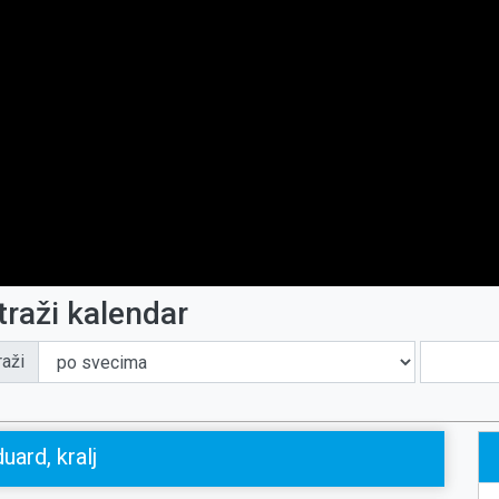
traži kalendar
raži
uard, kralj