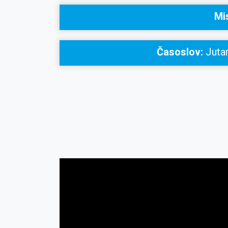
Mi
Časoslov:
Jutar