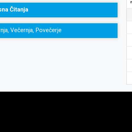
sna Čitanja
nja, Večernja, Povečerje