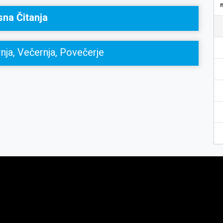
sna Čitanja
nja, Večernja, Povečerje