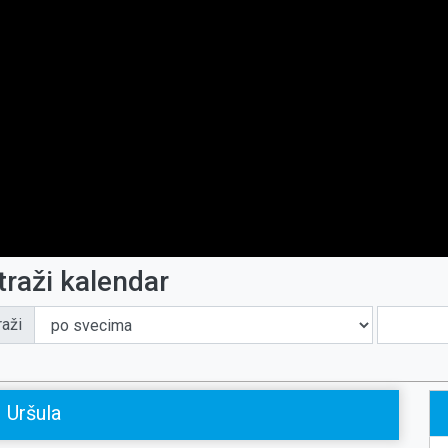
traži kalendar
raži
Uršula