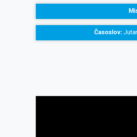
Mi
Časoslov:
Jutar