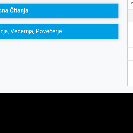
sna Čitanja
nja, Večernja, Povečerje