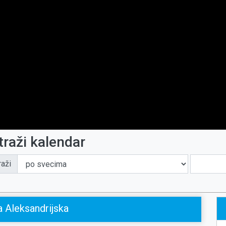
traži kalendar
raži
a Aleksandrijska