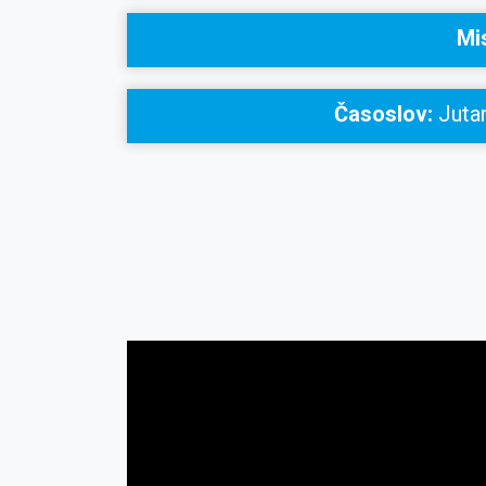
Mi
Časoslov:
Jutar