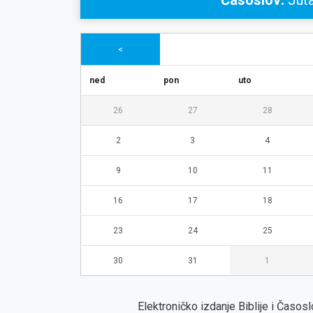
Časoslov:
Juta
<
ned
pon
uto
26
27
28
2
3
4
9
10
11
16
17
18
23
24
25
30
31
1
Elektroničko izdanje Biblije i Časo