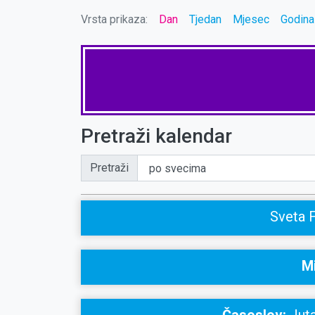
Vrsta prikaza:
Dan
Tjedan
Mjesec
Godina
Pretraži kalendar
Pretraži
Sveta 
Mi