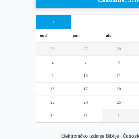
Časoslov:
Juta
<
ned
pon
uto
26
27
28
2
3
4
9
10
11
16
17
18
23
24
25
30
31
1
Elektroničko izdanje Biblije i Časo