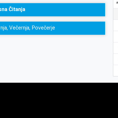
sna Čitanja
nja, Večernja, Povečerje