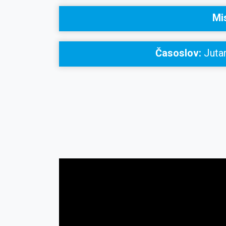
Mi
Časoslov:
Jutar