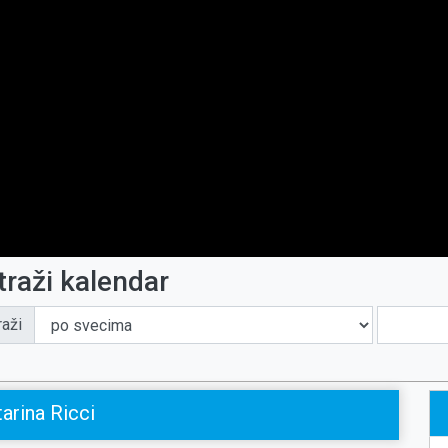
traži kalendar
raži
arina Ricci