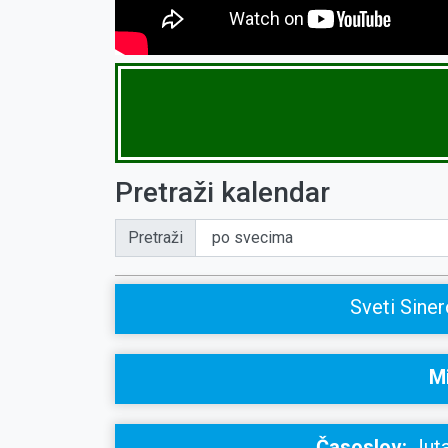
Pretraži kalendar
Pretraži
Sveti Siner
Mi
Časoslov:
Juta