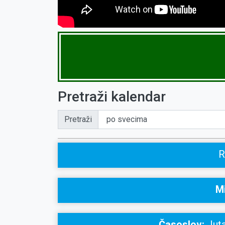
Pretraži kalendar
Pretraži
R
Mi
Časoslov:
Juta