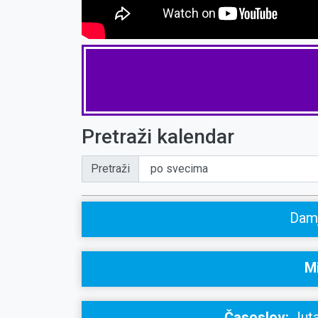
Pretraži kalendar
Pretraži
Damj
Mi
Časoslov:
Juta