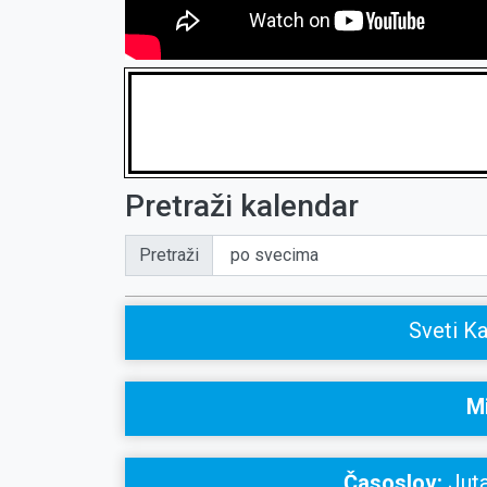
Pretraži kalendar
Pretraži
Sveti Ka
Mi
Časoslov:
Juta