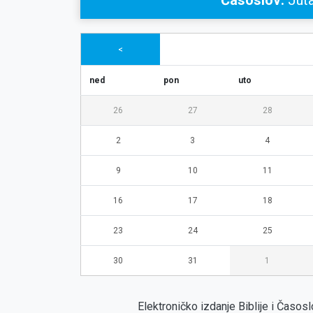
Časoslov:
Juta
<
ned
pon
uto
26
27
28
2
3
4
9
10
11
16
17
18
23
24
25
30
31
1
Elektroničko izdanje Biblije i Časo