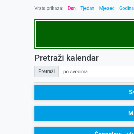
Vrsta prikaza:
Dan
Tjedan
Mjesec
Godina
Pretraži kalendar
Pretraži
S
Mi