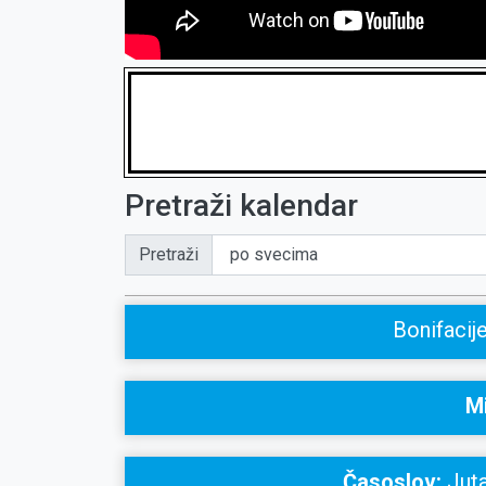
Pretraži kalendar
Pretraži
Bonifacij
Mi
Časoslov:
Juta