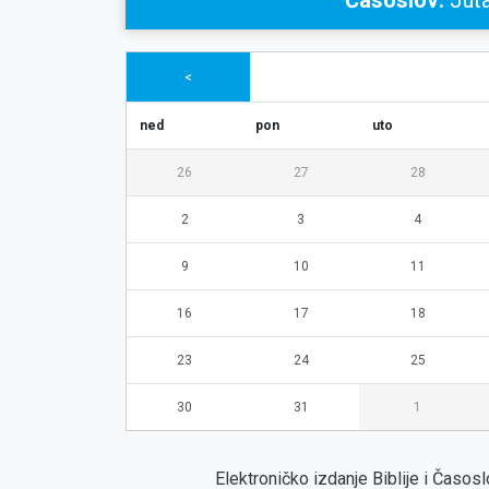
Časoslov:
Juta
<
ned
pon
uto
26
27
28
2
3
4
9
10
11
16
17
18
23
24
25
30
31
1
Elektroničko izdanje Biblije i Časo