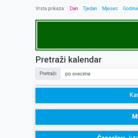
Vrsta prikaza:
Dan
Tjedan
Mjesec
Godina
Pretraži kalendar
Pretraži
Kam
Mi