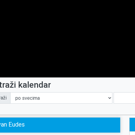
traži kalendar
raži
van Eudes