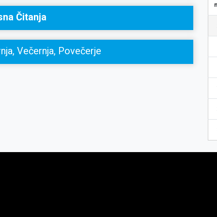
sna Čitanja
nja, Večernja, Povečerje