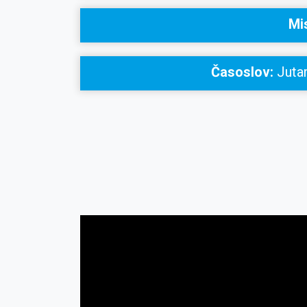
Mi
Časoslov:
Jutar