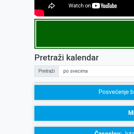
Pretraži kalendar
Pretraži
Posvećenje ba
Mi
Časoslov:
Juta