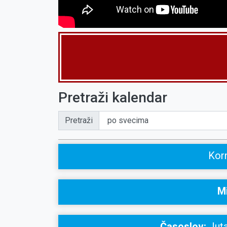
Pretraži kalendar
Pretraži
Korn
Mi
Časoslov:
Juta