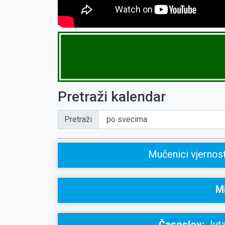
Pretraži kalendar
Pretraži
Mučenici vjernosti
Mi
Časoslov:
Juta